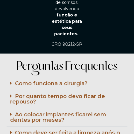
de sorrisos,
devolvendo
função e
estética para
seus
pacientes.
CRO 90212-SP
Perguntas Frequentes
Como funciona a cirurgia?
Por quanto tempo devo ficar de
repouso?
Ao colocar implantes ficarei sem
dentes por meses?
Como deve ser feita a limpeza após o