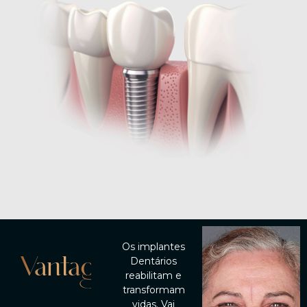
Os implantes
Vantagens
Dentários
reabilitam e
transformam
vidas. Vai