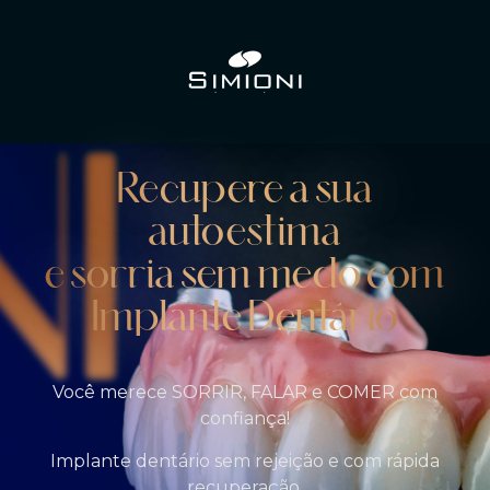
Recupere a sua
autoestima
e sorria sem medo com
Implante Dentário
Você merece SORRIR, FALAR e COMER com
confiança!
Implante dentário sem rejeição e com rápida
recuperação.