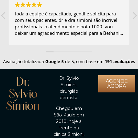
toda a equipe é capacitada, gentil e solicita para
com seus pacientes. dr e dra simioni são incrível
profissionais. o atendimento é nota 1000. vou
deixar um agradecimento especial para a Bethania
que é sempre prestativa e muito simpática.
Avaliação totalizada
Google
5
de 5,
com base em
191 avaliações
Dr.
Dr. Sylvio
AGENDE
Simioni,
Sylvio
AGORA
cirurgião
Simioni
dentista.
Chegou em
São Paulo em
2010, hoje à
frente da
clínica Simioni,