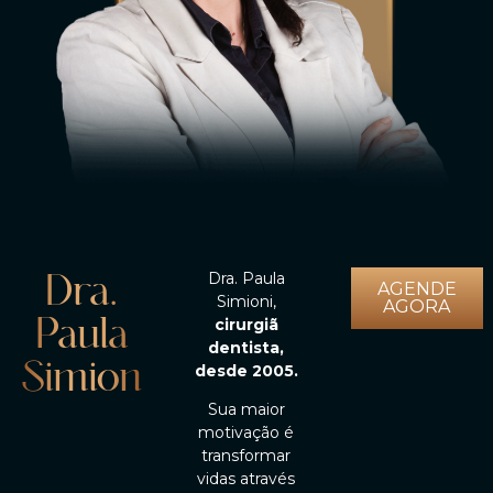
Dra.
Dra. Paula
AGENDE
Simioni,
Paula
AGORA
cirurgiã
Simioni
dentista,
desde 2005.
Sua maior
motivação é
transformar
vidas através