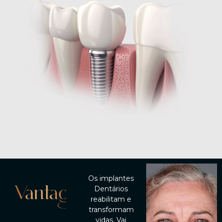
Os implantes
Vantagens
Dentários
reabilitam e
transformam
vidas. Vai