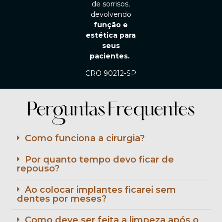
de sorrisos,
devolvendo
função e
estética para
seus
pacientes.
CRO 90212-SP
Perguntas Frequentes
Como funciona a cirurgia?
Por quanto tempo devo ficar de
repouso?
Ao colocar implantes ficarei sem
dentes por meses?
Como deve ser feita a limpeza após o