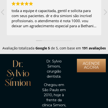
toda a equipe é capacitada, gentil e solicita para
com seus pacientes. dr e dra simioni são incrível
profissionais. o atendimento é nota 1000. vou
deixar um agradecimento especial para a Bethania
que é sempre prestativa e muito simpática.
Avaliação totalizada
Google
5
de 5,
com base em
191 avaliações
Dr.
Dr. Sylvio
AGENDE
Simioni,
Sylvio
AGORA
cirurgião
Simioni
dentista.
Chegou em
São Paulo em
2010, hoje à
frente da
clínica Simioni,