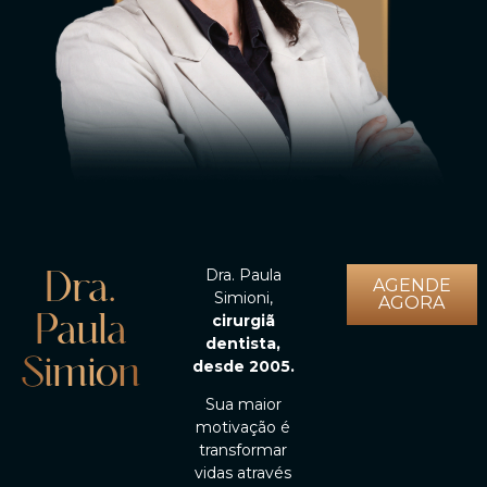
Dra.
Dra. Paula
AGENDE
Simioni,
Paula
AGORA
cirurgiã
Simioni
dentista,
desde 2005.
Sua maior
motivação é
transformar
vidas através