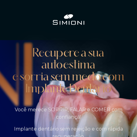
Recupere a sua
autoestima
e sorria sem medo com
Implante Dentário
Você merece SORRIR, FALAR e COMER com
confiança!
Implante dentário sem rejeição e com rápida
recuperação.